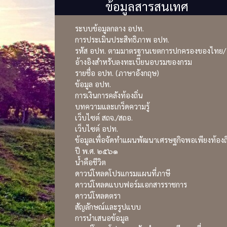
ข้อมูลสารสนเทศ
ระบบข้อมูลกลาง อปท.
การประเมินประสิทธิภาพ อปท.
รหัส อปท. ตามมาตรฐานเขตการปกครองของไทย/
อ้างอิงสำหรับลงทะเบียนอบรมของกรม
รายชื่อ อปท. (ภาษาอังกฤษ)
ข้อมูล อปท.
การเงินการคลังท้องถิ่น
บทความและเกร็ดความรู้
เว็บไซต์ สถจ./สถอ.
เว็บไซต์ อปท.
ข้อมูลเพื่อจัดทำแผนพัฒนาเศรษฐกิจพอเพียงท้องถิ
ปี พ.ศ. ๒๕๖๑
น้ำคือชีวิต
ดาวน์โหลดโปรแกรมแผนที่ภาษี
ดาวน์โหลดแบบฟอร์มเอกสารราชการ
ดาวน์โหลดตรา
สัญลักษณ์และรูปแบบ
การนำเสนอข้อมูล